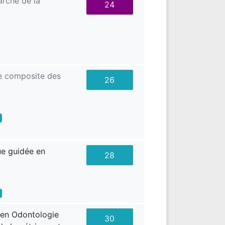
rche de la
24
ne composite des
26
ue guidée en
28
f en Odontologie
30