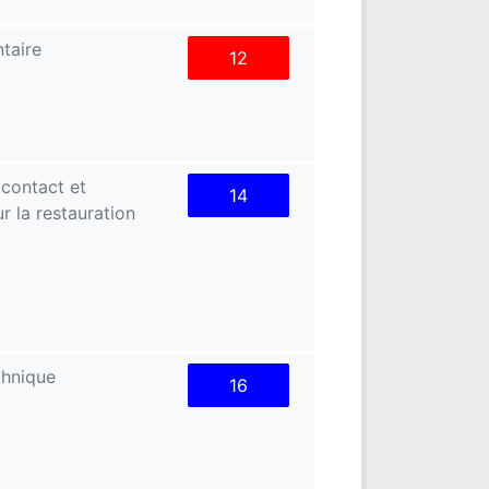
taire
12
 contact et
14
r la restauration
chnique
16