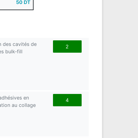
50 DT
on des cavités de
2
 bulk-fill
-adhésives en
4
ation au collage