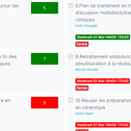
 pour les
6.Plan de traitement en i
5
discussion multidisciplin
cliniques
Hela Zouaghi
Vendredi 01 Mai 14h00-15h30
fermé
 tri des
8.Retraitement endodonti
7
iques
désobturation à la réobtu
Béchir Annabi
Vendredi 01 Mai 16h00-17h30
fermé
re en
10.Réussir les préparatio
9
en céramique
Sarra Nasri
Vendredi 01 Mai 16h00-17h30