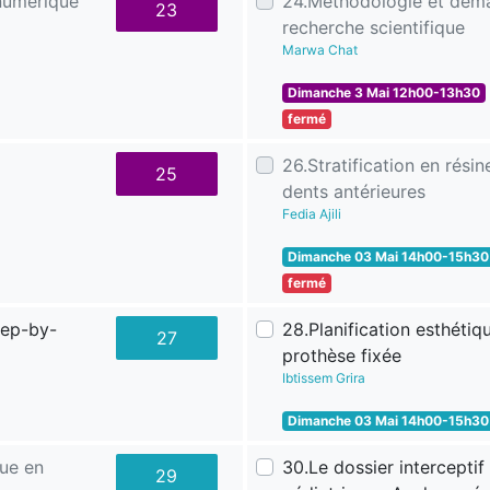
numérique
24.Méthodologie et déma
23
recherche scientifique
Marwa Chat
Dimanche 3 Mai 12h00-13h30
fermé
26.Stratification en rési
25
dents antérieures
Fedia Ajili
Dimanche 03 Mai 14h00-15h30
fermé
tep-by-
28.Planification esthétiq
27
prothèse fixée
Ibtissem Grira
Dimanche 03 Mai 14h00-15h30
ue en
30.Le dossier intercepti
29