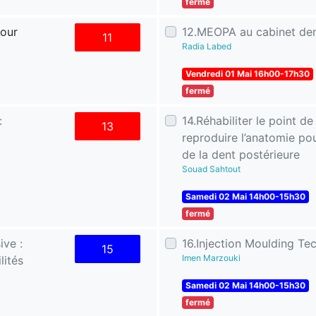
fermé
pour
12.MEOPA au cabinet den
11
Radia Labed
Vendredi 01 Mai 16h00-17h30
fermé
:
14.Réhabiliter le point de
13
reproduire l’anatomie pou
de la dent postérieure
Souad Sahtout
Samedi 02 Mai 14h00-15h30
fermé
ive :
16.Injection Moulding Te
15
Imen Marzouki
lités
Samedi 02 Mai 14h00-15h30
fermé