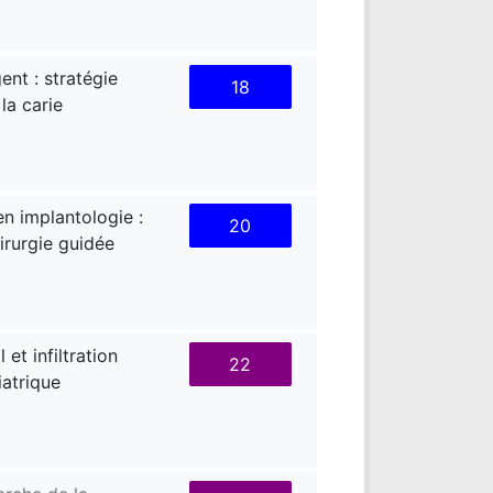
ent : stratégie
18
la carie
n implantologie :
20
hirurgie guidée
et infiltration
22
atrique