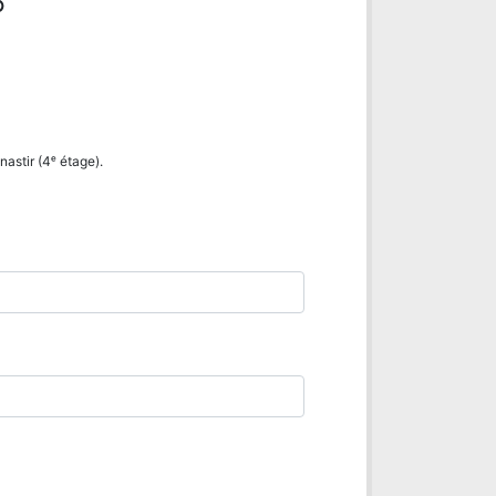
6
astir (4ᵉ étage).