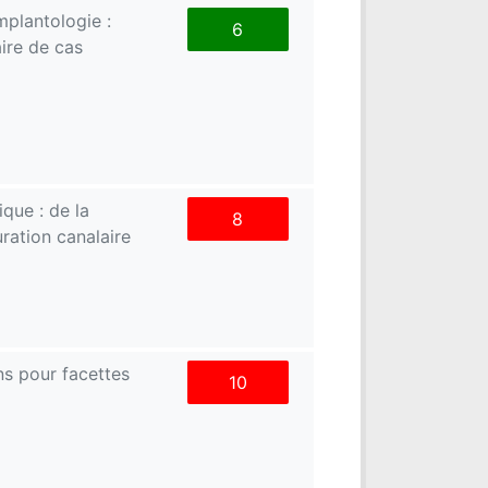
mplantologie :
6
aire de cas
que : de la
8
ration canalaire
ns pour facettes
10