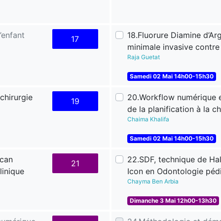
’enfant
18.Fluorure Diamine d’Arg
17
minimale invasive contre 
Raja Guetat
Samedi 02 Mai 14h00-15h30
 chirurgie
20.Workflow numérique e
19
de la planification à la c
Chaima Khalifa
Samedi 02 Mai 14h00-15h30
scan
22.SDF, technique de Hall 
21
linique
Icon en Odontologie pédi
Chayma Ben Arbia
Dimanche 3 Mai 12h00-13h30